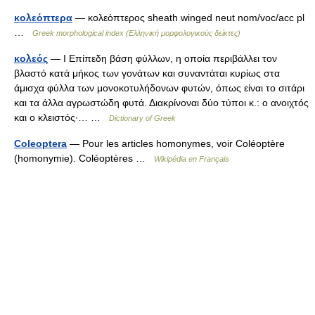
κολεόπτερα
— κολεόπτερος sheath winged neut nom/voc/acc pl
…
Greek morphological index (Ελληνική μορφολογικούς δείκτες)
κολεός
— I Επίπεδη βάση φύλλων, η οποία περιβάλλει τον
βλαστό κατά μήκος των γονάτων και συναντάται κυρίως στα
άμισχα φύλλα των μονοκοτυλήδονων φυτών, όπως είναι το σιτάρι
και τα άλλα αγρωστώδη φυτά. Διακρίνοναι δύο τύποι κ.: ο ανοιχτός
και ο κλειστός·… …
Dictionary of Greek
Coleoptera
— Pour les articles homonymes, voir Coléoptère
(homonymie). Coléoptères …
Wikipédia en Français