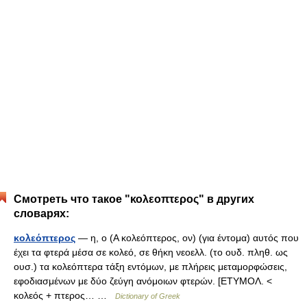
Смотреть что такое "κολεοπτερος" в других
словарях:
κολεόπτερος
— η, ο (Α κολεόπτερος, ον) (για έντομα) αυτός που
έχει τα φτερά μέσα σε κολεό, σε θήκη νεοελλ. (το ουδ. πληθ. ως
ουσ.) τα κολεόπτερα τάξη εντόμων, με πλήρεις μεταμορφώσεις,
εφοδιασμένων με δύο ζεύγη ανόμοιων φτερών. [ΕΤΥΜΟΛ. <
κολεός + πτερος… …
Dictionary of Greek