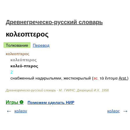
Древнегреческо-русский словарь
κολεοπτερος
Толкование
Перевод
κολεοπτερος
κολεόπτερος
κολεό-πτερος
2
снабженный надкрыльями, жесткокрылый (
sc.
τὰ
ἔντομα
Arst.
)
Древнегреческо-русский словарь - М.: ГИИНС
.
Дворецкий И.Х.
.
1958
.
Игры ⚽
Поможем сделать НИР
κολεον
κολεος