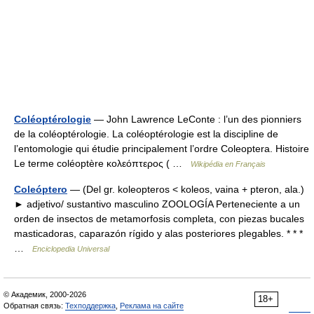
Coléoptérologie
— John Lawrence LeConte : l’un des pionniers
de la coléoptérologie. La coléoptérologie est la discipline de
l’entomologie qui étudie principalement l’ordre Coleoptera. Histoire
Le terme coléoptère κολεόπτερος ( …
Wikipédia en Français
Coleóptero
— (Del gr. koleopteros < koleos, vaina + pteron, ala.)
► adjetivo/ sustantivo masculino ZOOLOGÍA Perteneciente a un
orden de insectos de metamorfosis completa, con piezas bucales
masticadoras, caparazón rígido y alas posteriores plegables. * * *
…
Enciclopedia Universal
© Академик, 2000-2026
18+
Обратная связь:
Техподдержка
,
Реклама на сайте